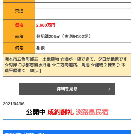
交通
価格
2,680万円
面積
登記簿206㎡（実測約102坪）
備考
相談
洲本市五色町都志 土地建物 ☆海が一望できて、夕日が絶景です
☆対岸には都志海水浴場 ☆二方向道路、角地 ☆建物２棟あり 木
造平屋建て 69[...]
詳細を見る
2021/04/06
公開中
成約御礼
淡路島民宿