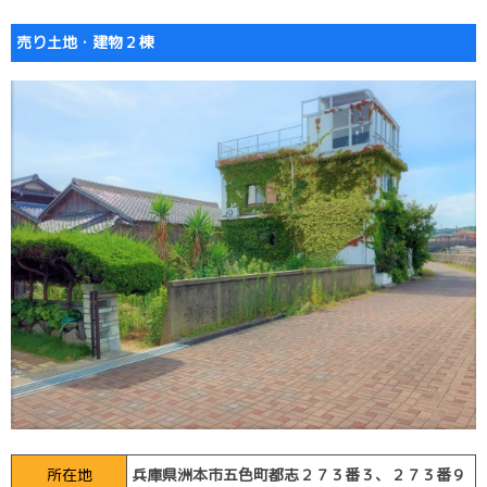
売り土地・建物２棟
所在地
兵庫県洲本市五色町都志２７３番３、２７３番９