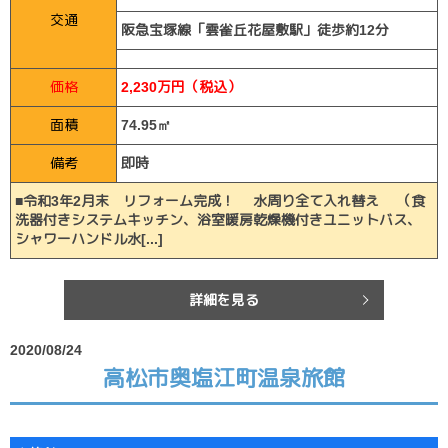
交通
阪急宝塚線「雲雀丘花屋敷駅」徒歩約12分
価格
2,230万円（税込）
面積
74.95㎡
備考
即時
■令和3年2月末 リフォーム完成！ 水周り全て入れ替え （食
洗器付きシステムキッチン、浴室暖房乾燥機付きユニットバス、
シャワーハンドル水[...]
詳細を見る
2020/08/24
高松市奥塩江町温泉旅館