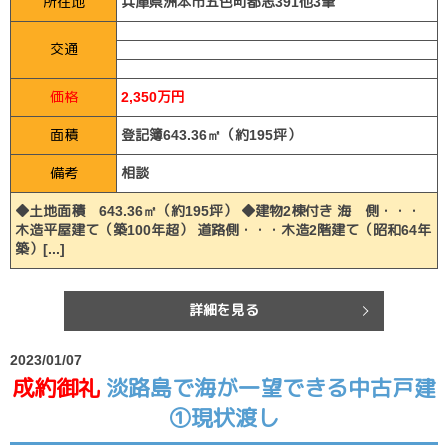
所在地
兵庫県洲本市五色町都志391他3筆
交通
価格
2,350万円
面積
登記簿643.36㎡（約195坪）
備考
相談
◆土地面積 643.36㎡（約195坪） ◆建物2棟付き 海 側・・・
木造平屋建て（築100年超） 道路側・・・木造2階建て（昭和64年
築）[...]
詳細を見る
2023/01/07
成約御礼
淡路島で海が一望できる中古戸建
①現状渡し